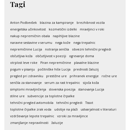
Tagi
Anton Podbevšek
blazina za kampiranje
brezhibnost vozila
energetska učinkovitost
kozmetični izdelki
mravljinci v roki
nakup nepremičnin obala
napihljive blazine
naravne sestavine v serumu
nega kože
nega trepalnic
nepremičnine Lucija
notranja senčila
obvezni tehnični pregledi
občutljiva koža
občutljivost v poeziji
ogrevanje doma
otrplost leve roke
Piran nepremičnine
plavalne blazine
pogum v pisanju
počitniške hiše Lucija
prednosti žaluzij
pregled pri zdravniku
prestižne ure
prihranek energije
ročne ure
senčila za stanovanje
serum za rast trepalnic
sijoča koža
simptomi mravljinčenja
slovenska poezija
stanovanja Lucija
stilne ure
subvencije za toplotne črpalke
tehnični pregled avtomobila
tehnični pregledi
Tissot
toplotne črpalke zrak voda
udobje na plaži
ustvarjalnost v literaturi
vzdrževanje lepote trepalnic
vzroki za mravljince
zmanjšanje nepravilnosti
žaluzije