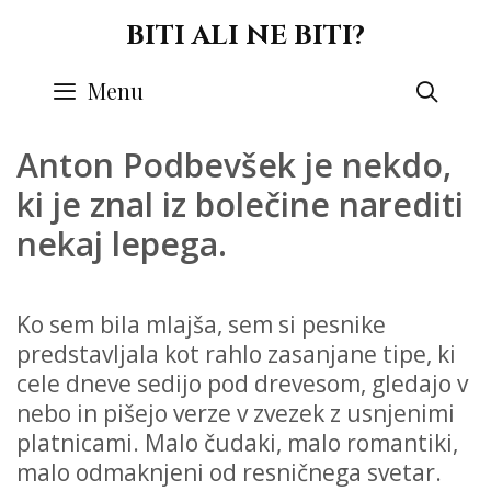
Skip
BITI ALI NE BITI?
to
content
Menu
SEA
Anton Podbevšek je nekdo,
ki je znal iz bolečine narediti
nekaj lepega.
Ko sem bila mlajša, sem si pesnike
predstavljala kot rahlo zasanjane tipe, ki
cele dneve sedijo pod drevesom, gledajo v
nebo in pišejo verze v zvezek z usnjenimi
platnicami. Malo čudaki, malo romantiki,
malo odmaknjeni od resničnega svetar.