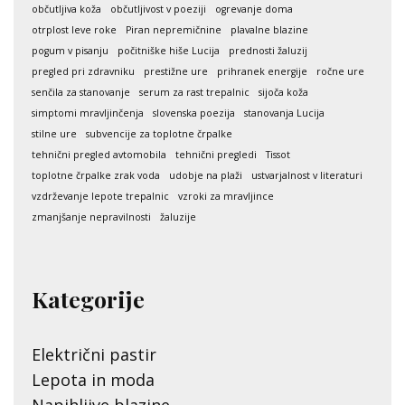
občutljiva koža
občutljivost v poeziji
ogrevanje doma
otrplost leve roke
Piran nepremičnine
plavalne blazine
pogum v pisanju
počitniške hiše Lucija
prednosti žaluzij
pregled pri zdravniku
prestižne ure
prihranek energije
ročne ure
senčila za stanovanje
serum za rast trepalnic
sijoča koža
simptomi mravljinčenja
slovenska poezija
stanovanja Lucija
stilne ure
subvencije za toplotne črpalke
tehnični pregled avtomobila
tehnični pregledi
Tissot
toplotne črpalke zrak voda
udobje na plaži
ustvarjalnost v literaturi
vzdrževanje lepote trepalnic
vzroki za mravljince
zmanjšanje nepravilnosti
žaluzije
Kategorije
Električni pastir
Lepota in moda