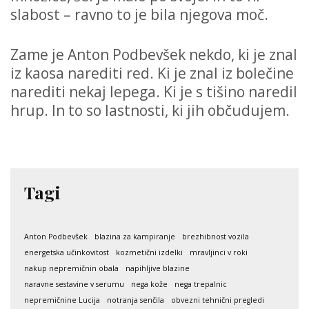
slabost – ravno to je bila njegova moč.
Zame je Anton Podbevšek nekdo, ki je znal
iz kaosa narediti red. Ki je znal iz bolečine
narediti nekaj lepega. Ki je s tišino naredil
hrup. In to so lastnosti, ki jih občudujem.
Tagi
Anton Podbevšek
blazina za kampiranje
brezhibnost vozila
energetska učinkovitost
kozmetični izdelki
mravljinci v roki
nakup nepremičnin obala
napihljive blazine
naravne sestavine v serumu
nega kože
nega trepalnic
nepremičnine Lucija
notranja senčila
obvezni tehnični pregledi