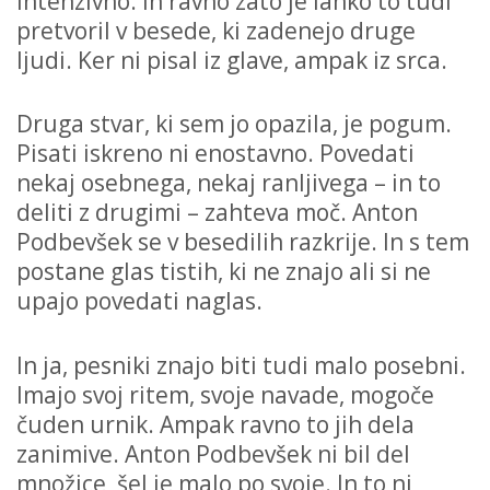
intenzivno. In ravno zato je lahko to tudi
pretvoril v besede, ki zadenejo druge
ljudi. Ker ni pisal iz glave, ampak iz srca.
Druga stvar, ki sem jo opazila, je pogum.
Pisati iskreno ni enostavno. Povedati
nekaj osebnega, nekaj ranljivega – in to
deliti z drugimi – zahteva moč. Anton
Podbevšek se v besedilih razkrije. In s tem
postane glas tistih, ki ne znajo ali si ne
upajo povedati naglas.
In ja, pesniki znajo biti tudi malo posebni.
Imajo svoj ritem, svoje navade, mogoče
čuden urnik. Ampak ravno to jih dela
zanimive. Anton Podbevšek ni bil del
množice, šel je malo po svoje. In to ni