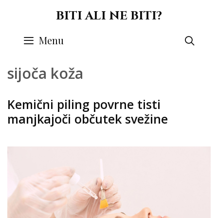
Skip
BITI ALI NE BITI?
to
content
Menu
SEA
sijoča koža
Kemični piling povrne tisti
manjkajoči občutek svežine