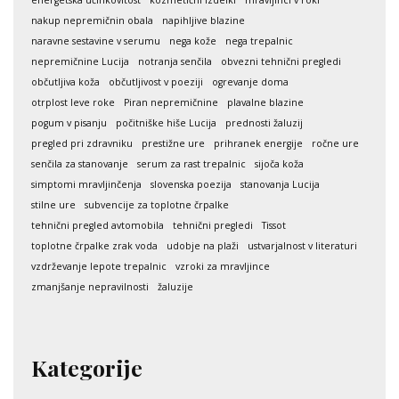
nakup nepremičnin obala
napihljive blazine
naravne sestavine v serumu
nega kože
nega trepalnic
nepremičnine Lucija
notranja senčila
obvezni tehnični pregledi
občutljiva koža
občutljivost v poeziji
ogrevanje doma
otrplost leve roke
Piran nepremičnine
plavalne blazine
pogum v pisanju
počitniške hiše Lucija
prednosti žaluzij
pregled pri zdravniku
prestižne ure
prihranek energije
ročne ure
senčila za stanovanje
serum za rast trepalnic
sijoča koža
simptomi mravljinčenja
slovenska poezija
stanovanja Lucija
stilne ure
subvencije za toplotne črpalke
tehnični pregled avtomobila
tehnični pregledi
Tissot
toplotne črpalke zrak voda
udobje na plaži
ustvarjalnost v literaturi
vzdrževanje lepote trepalnic
vzroki za mravljince
zmanjšanje nepravilnosti
žaluzije
Kategorije