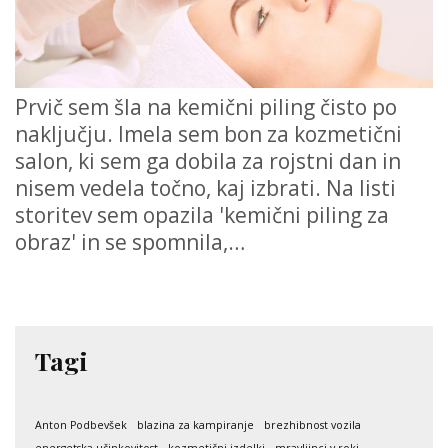
Prvič sem šla na kemični piling čisto po
naključju. Imela sem bon za kozmetični
salon, ki sem ga dobila za rojstni dan in
nisem vedela točno, kaj izbrati. Na listi
storitev sem opazila 'kemični piling za
obraz' in se spomnila,…
Tagi
Anton Podbevšek
blazina za kampiranje
brezhibnost vozila
energetska učinkovitost
kozmetični izdelki
mravljinci v roki