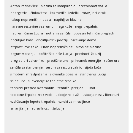
Anton Podbevšek
blazina za kampiranje
brezhibnost vozila
energetska učinkovitost
kozmetični izdelki
mravljinci v roki
nakup nepremičnin obala
napihljive blazine
naravne sestavine v serumu
nega kože
nega trepalnic
nepremičnine Lucija
notranja senčila
obvezni tehnični pregledi
občutljiva koža
občutljivost v poeziji
ogrevanje doma
otrplost leve roke
Piran nepremičnine
plavalne blazine
pogum v pisanju
počitniške hiše Lucija
prednosti žaluzij
pregled pri zdravniku
prestižne ure
prihranek energije
ročne ure
senčila za stanovanje
serum za rast trepalnic
sijoča koža
simptomi mravljinčenja
slovenska poezija
stanovanja Lucija
stilne ure
subvencije za toplotne črpalke
tehnični pregled avtomobila
tehnični pregledi
Tissot
toplotne črpalke zrak voda
udobje na plaži
ustvarjalnost v literaturi
vzdrževanje lepote trepalnic
vzroki za mravljince
zmanjšanje nepravilnosti
žaluzije